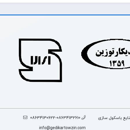
 - خیابان نواوران -صنایع باسکول سازی
08634130622-08634132610
info@gedikartowzin.com