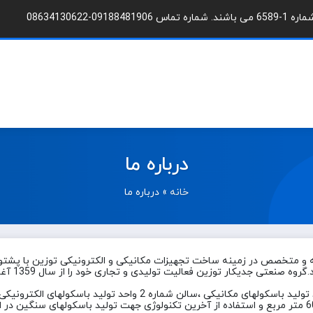
086341306
درباره ما
خانه
»
درباره ما
ثابت و مت