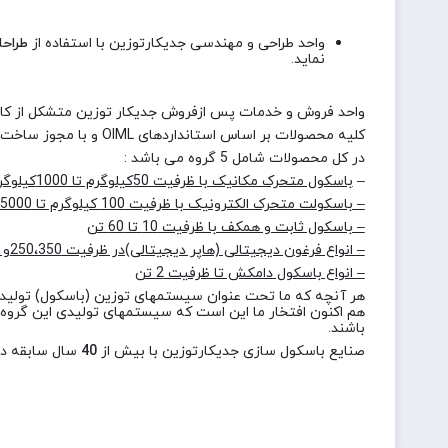
واحد طراحی و مهندسی جدیکارتوزین با استفاده از
طراح
نماید.
واحد فروش و خدمات پس ازفروش جدیکار توزین متشکل از کارش
کلیه محصولات بر اساس استانداردهای OIML و با مجوز ساخت از اداره استاندارد و تحقیقات صنعتی ایران انجام می شود
در کل محصولات شامل 5 گروه می باشد :
–
باسکول متحرک مکانیک با ظرفیت 50کیلوگرم تا 1000کیلوگرم
– باسکولت متحرک الکترونیک با ظرفیت 100 کیلوگرم تا 5000 کیلوگرم
– باسکول ثابت و همکف با ظرفیت 10 تا 60 تن
– انواع فرغون دیجیتالی (هاپر دیجیتالی)در ظرفیت 250،350و 400 کیلوگرم
– انواع باسکول دامکش تا ظرفیت 2 تن
هر آنچه که ما تحت عنوان سیستمهای توزین (باسکول) تولید م
هم اکنون افتخار ما این است که سیستمهای تولیدی این گروه ص
باشند.
صنایع باسکول سازی جدیکارتوزین با بیش از
40
سال سابقه د