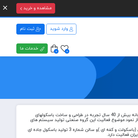
مشاهده و خرید
وارد شوید
ثبت نام
خدمات ما
0
0
گروه صنعتی جدیکار توزین با در دست داشتن پرسنلی با تجربه و متخصص در زمینه ساخت تجهیزات مکانیکی و الکترونیکی توزین با پشتوانه بیش از 40 سال تجربه در طراحی و ساخت باسکولهای
حرک آماده ارائه خدمات به مشتریان گرامی می باشد.گروه صنعتی جدیکار توزین فعالیت تولیدی و تجاری خود را از سال 1359 آغاز نمود.موضوع فعالیت این گروه صنعتی تولید سیستم های
کارخانجات تولیدی این گروه صنعتی شامل سالن شماره 1 واحد تولید باسکولهای مکانیکی ،سالن شماره 2 واحد تولید باسکولهای الکترونیکی (باسکولت و کفه ای )و سالن شماره 3 تولید باسکول جاده ای